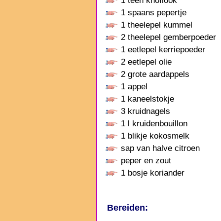
1 teen knoflook
1 spaans pepertje
1 theelepel kummel
2 theelepel gemberpoeder
1 eetlepel kerriepoeder
2 eetlepel olie
2 grote aardappels
1 appel
1 kaneelstokje
3 kruidnagels
1 l kruidenbouillon
1 blikje kokosmelk
sap van halve citroen
peper en zout
1 bosje koriander
Bereiden: