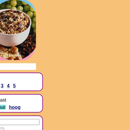
3
4
5
ast
aal
hoog