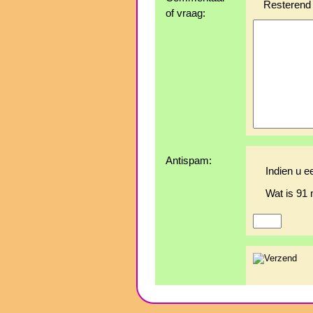
Resterend 
of vraag:
Antispam:
Indien u e
Wat is 91 