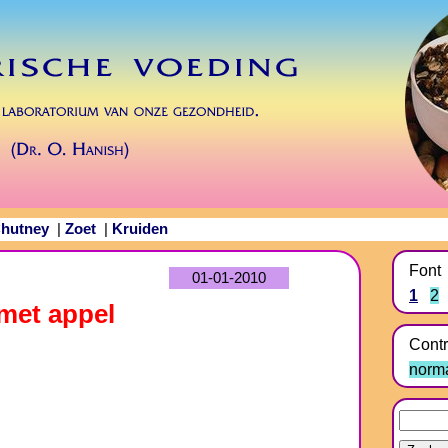
hutney
Zoet
Kruiden
|
|
Font
01-01-2010
1
2
met appel
Contr
norm