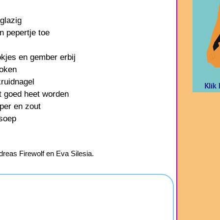
glazig
 pepertje toe
okjes en gember erbij
koken
kruidnagel
t goed heet worden
per en zout
 soep
dreas Firewolf en Eva Silesia.