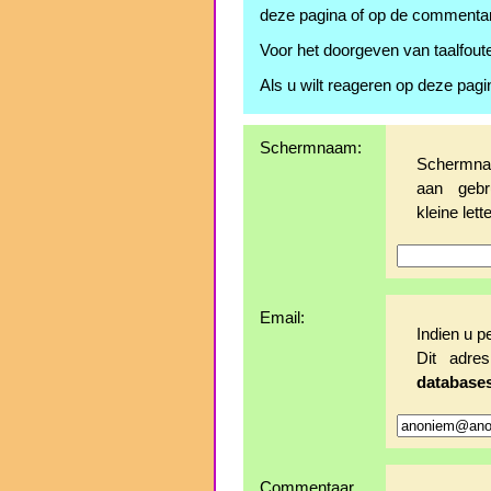
deze pagina of op de commenta
Voor het doorgeven van taalfoute
Als u wilt reageren op deze pagi
Schermnaam:
Schermnaa
aan gebr
kleine lette
Email:
Indien u p
Dit adr
database
Commentaar