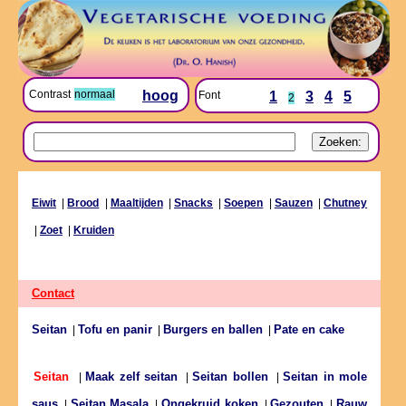
Contrast
normaal
hoog
Font
1
3
4
5
2
Eiwit
|
Brood
|
Maaltijden
|
Snacks
|
Soepen
|
Sauzen
|
Chutney
|
Zoet
|
Kruiden
Contact
Seitan
Tofu en panir
Burgers en ballen
Pate en cake
|
|
|
Maak zelf seitan
Seitan bollen
Seitan in mole
Seitan
|
|
|
saus
Seitan Masala
Ongekruid koken
Gezouten
Rauw
|
|
|
|