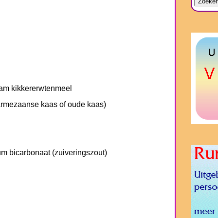
ram kikkererwtenmeel
armezaanse kaas of oude kaas)
um bicarbonaat (zuiveringszout)