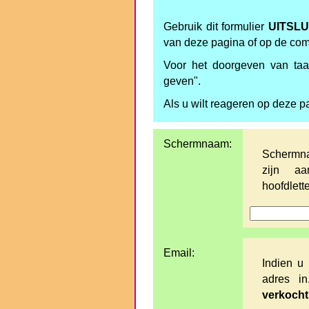
Gebruik dit formulier
UITSLU
van deze pagina of op de co
Voor het doorgeven van taal
geven".
Als u wilt reageren op deze p
Schermnaam:
Schermna
zijn aa
hoofdlette
Email:
Indien u 
adres i
verkocht