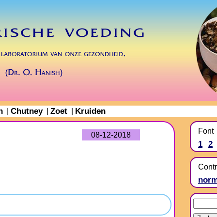
n
Chutney
Zoet
Kruiden
|
|
|
Font
08-12-2018
1
2
Contr
norm