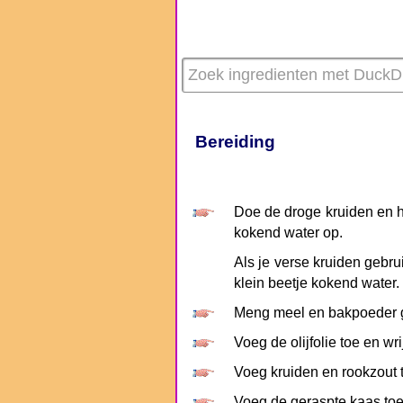
Bereiding
Doe de droge kruiden en h
kokend water op.
Als je verse kruiden gebrui
klein beetje kokend water.
Meng meel en bakpoeder g
Voeg de olijfolie toe en wr
Voeg kruiden en rookzout t
Voeg de geraspte kaas toe