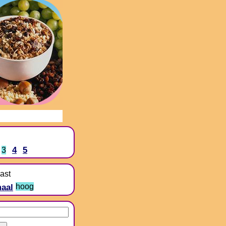
4
5
3
ast
aal
hoog