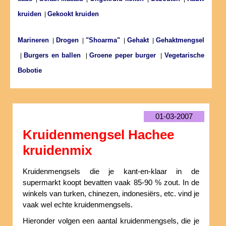
kruiden
Gekookt kruiden
|
Marineren
Drogen
"Shoarma"
Gehakt
Gehaktmengsel
|
|
|
|
Burgers en ballen
Groene peper burger
Vegetarische
|
|
|
Bobotie
01-03-2007
Kruidenmengsel Hachee
kruidenmix
Kruidenmengsels die je kant-en-klaar in de
supermarkt koopt bevatten vaak 85-90 % zout. In de
winkels van turken, chinezen, indonesiërs, etc. vind je
vaak wel echte kruidenmengsels.
Hieronder volgen een aantal kruidenmengsels, die je