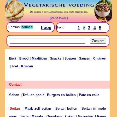
Contrast
normaal
hoog
Font
1
3
4
5
2
Eiwit
|
Brood
|
Maaltijden
|
Snacks
|
Soepen
|
Sauzen
|
Chutney
|
Zoet
|
Kruiden
Contact
Seitan
Tofu en panir
Burgers en ballen
Pate en cake
|
|
|
Maak zelf seitan
Seitan bollen
Seitan in mole
Seitan
|
|
|
saus
Seitan Masala
Ongekruid koken
Gezouten
Rauw
|
|
|
|