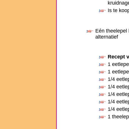
kruidnag
Is te koo
Eén theelepel b
alternatief
Recept v
1 eetlep
1 eetlep
1/4 eetl
1/4 eetl
1/4 eetl
1/4 eetl
1/4 eetl
1 theele