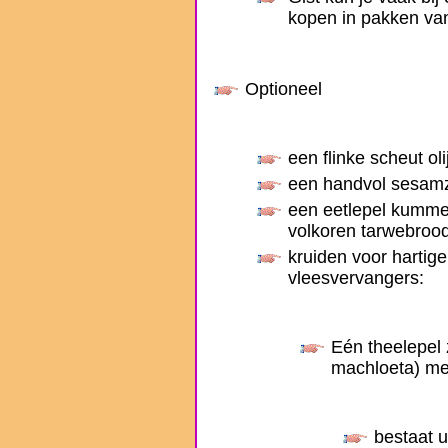
kopen in pakken va
Optioneel
een flinke scheut olij
een handvol sesam
een eetlepel kummelz
volkoren tarwebroo
kruiden voor hartig
vleesvervangers:
Eén theelepel
machloeta) met 
bestaat u