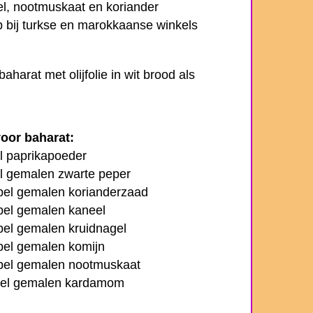
el, nootmuskaat en koriander
p bij turkse en marokkaanse winkels
aharat met olijfolie in wit brood als
oor baharat:
el paprikapoeder
el gemalen zwarte peper
epel gemalen korianderzaad
epel gemalen kaneel
epel gemalen kruidnagel
epel gemalen komijn
epel gemalen nootmuskaat
pel gemalen kardamom