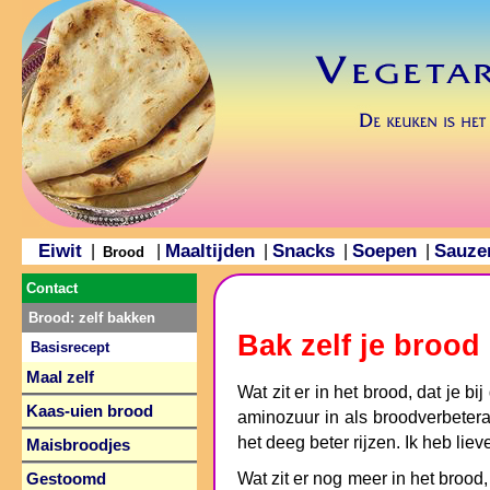
Eiwit
Maaltijden
Snacks
Soepen
Sauze
|
|
|
|
|
Brood
Contact
Brood: zelf bakken
Bak zelf je brood
Basisrecept
Maal zelf
Wat zit er in het brood, dat je b
Kaas-uien brood
aminozuur in als broodverbetera
het deeg beter rijzen. Ik heb lie
Maisbroodjes
Wat zit er nog meer in het brood, 
Gestoomd