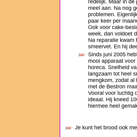
redelijk. Maar in de
meel aan. Na nog g
problemen. Eigenlij
paar keer per maan
Ook voor cake-besla
week, dan voldoet d
Na reparatie kwam h
smeervet. En hij dee
Sinds juni 2005 he
mooi apparaat voor 
horeca. Snelheid va
langzaam tot heel s
mengkom, zodat al 
met de Bestron ma
Vooral voor luchtig 
ideaal. Hij kneed 1
hiermee heel gemakk
Je kunt het brood ook m