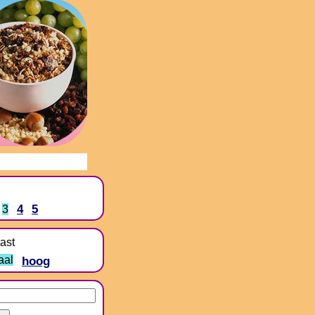
4
5
3
ast
aal
hoog