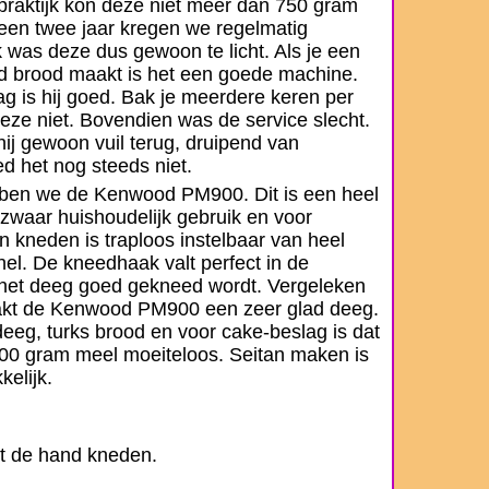
 praktijk kon deze niet meer dan 750 gram
een twee jaar kregen we regelmatig
k was deze dus gewoon te licht. Als je een
d brood maakt is het een goede machine.
g is hij goed. Bak je meerdere keren per
eze niet. Bovendien was de service slecht.
ij gewoon vuil terug, druipend van
d het nog steeds niet.
bben we de Kenwood PM900. Dit is een heel
zwaar huishoudelijk gebruik en voor
n kneden is traploos instelbaar van heel
nel. De kneedhaak valt perfect in de
het deeg goed gekneed wordt. Vergeleken
akt de Kenwood PM900 een zeer glad deeg.
deeg, turks brood en voor cake-beslag is dat
000 gram meel moeiteloos. Seitan maken is
elijk.
et de hand kneden.