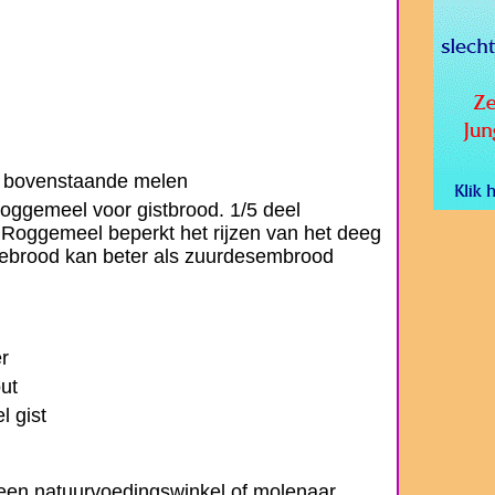
n bovenstaande melen
oggemeel voor gistbrood. 1/5 deel
Roggemeel beperkt het rijzen van het deeg
gebrood kan beter als zuurdesembrood
r
out
l gist
j een natuurvoedingswinkel of molenaar