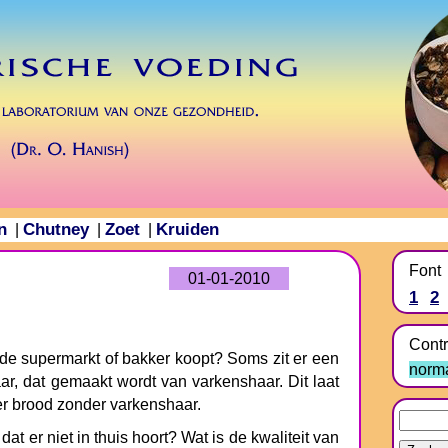
n
Chutney
Zoet
Kruiden
|
|
|
Font
01-01-2010
1
2
Contr
ij de supermarkt of bakker koopt? Soms zit er een
norm
ar, dat gemaakt wordt van varkenshaar. Dit laat
ver brood zonder varkenshaar.
dat er niet in thuis hoort? Wat is de kwaliteit van