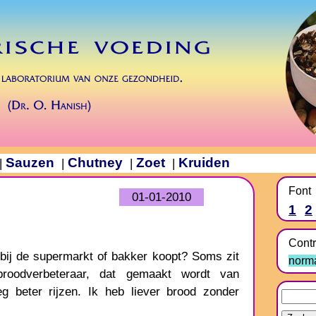
Sauzen
Chutney
Zoet
Kruiden
|
|
|
|
Font
01-01-2010
1
2
d
Contr
e bij de supermarkt of bakker koopt? Soms zit
norm
roodverbeteraar, dat gemaakt wordt van
eg beter rijzen. Ik heb liever brood zonder