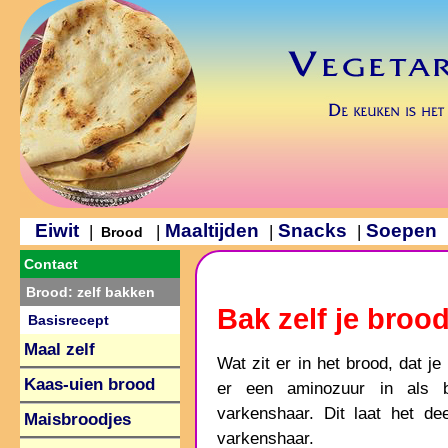
Eiwit
Maaltijden
Snacks
Soepen
|
|
|
|
Brood
Contact
Brood: zelf bakken
Bak zelf je broo
Basisrecept
Maal zelf
Wat zit er in het brood, dat j
Kaas-uien brood
er een aminozuur in als b
varkenshaar. Dit laat het de
Maisbroodjes
varkenshaar.