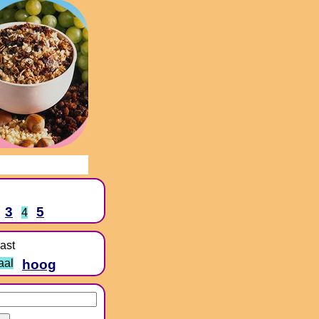
3
5
4
ast
aal
hoog