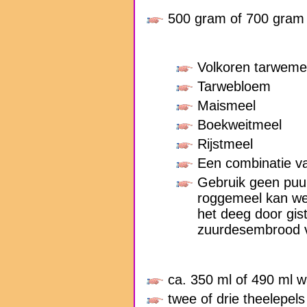
500 gram of 700 gram
Volkoren tarweme
Tarwebloem
Maismeel
Boekweitmeel
Rijstmeel
Een combinatie v
Gebruik geen puur
roggemeel kan wel
het deeg door gis
zuurdesembrood v
ca. 350 ml of 490 ml w
twee of drie theelepels