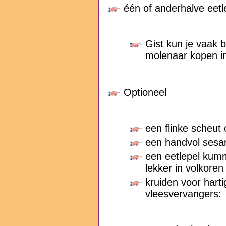
één of anderhalve eetle
Gist kun je vaak b
molenaar kopen i
Optioneel
een flinke scheut ol
een handvol sesa
een eetlepel kumm
lekker in volkore
kruiden voor hart
vleesvervangers: