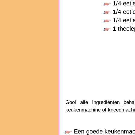
1/4 eetl
1/4 eetl
1/4 eet
1 theel
Gooi alle ingrediënten be
keukenmachine of kneedmach
Een goede keukenmach