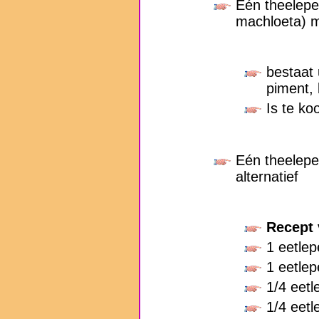
Eén theelepe
machloeta) met
bestaat 
piment, 
Is te ko
Eén theelepel
alternatief
Recept 
1 eetlep
1 eetle
1/4 eet
1/4 eetl