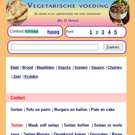
Contrast
normaal
hoog
Font
1
3
4
5
2
Eiwit
|
Brood
|
Maaltijden
|
Snacks
|
Soepen
|
Sauzen
|
Chutney
|
Zoet
|
Kruiden
Contact
Seitan
Tofu en panir
Burgers en ballen
Pate en cake
|
|
|
Maak zelf seitan
Seitan bollen
Seitan in mole
Seitan
|
|
|
saus
Seitan Masala
Ongekruid koken
Gezouten
Rauw
|
|
|
|