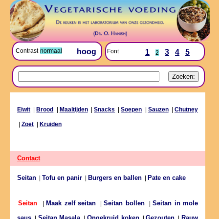
Contrast
normaal
hoog
Font
1
3
4
5
2
Eiwit
|
Brood
|
Maaltijden
|
Snacks
|
Soepen
|
Sauzen
|
Chutney
|
Zoet
|
Kruiden
Contact
Seitan
Tofu en panir
Burgers en ballen
Pate en cake
|
|
|
Maak zelf seitan
Seitan bollen
Seitan in mole
Seitan
|
|
|
saus
Seitan Masala
Ongekruid koken
Gezouten
Rauw
|
|
|
|