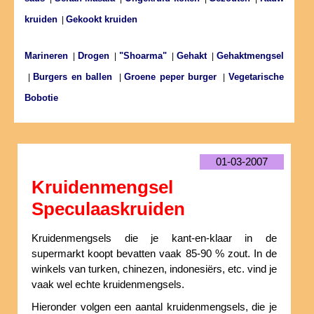
kruiden
Gekookt kruiden
|
Marineren
Drogen
"Shoarma"
Gehakt
Gehaktmengsel
|
|
|
|
Burgers en ballen
Groene peper burger
Vegetarische
|
|
|
Bobotie
01-03-2007
Kruidenmengsel
Speculaaskruiden
Kruidenmengsels die je kant-en-klaar in de
supermarkt koopt bevatten vaak 85-90 % zout. In de
winkels van turken, chinezen, indonesiërs, etc. vind je
vaak wel echte kruidenmengsels.
Hieronder volgen een aantal kruidenmengsels, die je