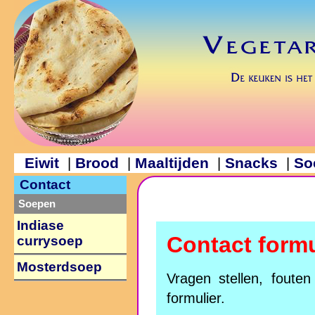
Eiwit
Brood
Maaltijden
Snacks
So
|
|
|
|
Contact
Soepen
Indiase
Contact formu
currysoep
Mosterdsoep
Vragen stellen, foute
formulier.