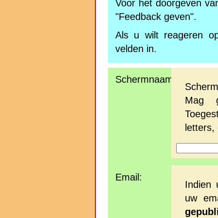
Voor het doorgeven van 
"Feedback geven".
Als u wilt reageren o
velden in.
Schermnaam:
Scherm
Mag ge
Toeges
letters,
Email:
Indien 
uw ema
gepubl