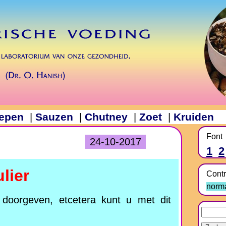
epen
Sauzen
Chutney
Zoet
Kruiden
|
|
|
|
Font
24-10-2017
1
2
lier
Contr
norm
n doorgeven, etcetera kunt u met dit