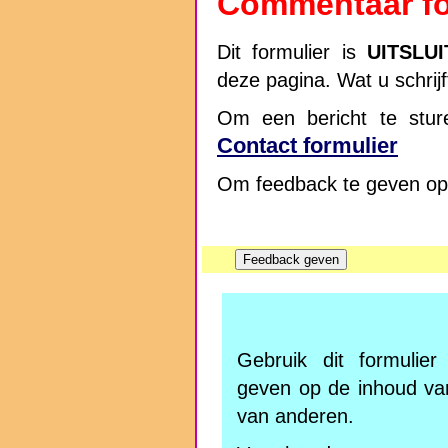
Commentaar fo
Dit formulier is
UITSLU
deze pagina. Wat u schrij
Om een bericht te sture
Contact formulier
Om feedback te geven op 
Gebruik dit formulie
geven op de inhoud va
van anderen.