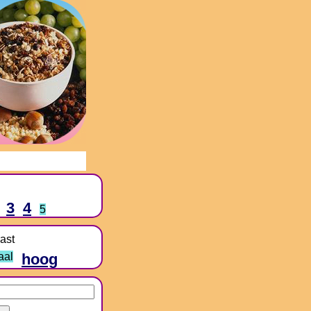
3
4
5
ast
aal
hoog