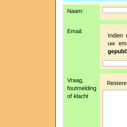
Naam:
Email:
Indien 
uw ema
gepubl
Vraag,
Restere
foutmelding
of klacht