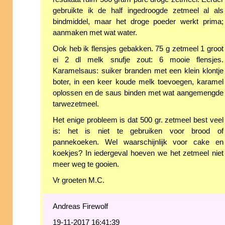
gebruikte ik de half ingedroogde zetmeel al als
bindmiddel, maar het droge poeder werkt prima;
aanmaken met wat water.
Ook heb ik flensjes gebakken. 75 g zetmeel 1 groot
ei 2 dl melk snufje zout: 6 mooie flensjes.
Karamelsaus: suiker branden met een klein klontje
boter, in een keer koude melk toevoegen, karamel
oplossen en de saus binden met wat aangemengde
tarwezetmeel.
Het enige probleem is dat 500 gr. zetmeel best veel
is: het is niet te gebruiken voor brood of
pannekoeken. Wel waarschijnlijk voor cake en
koekjes? In iedergeval hoeven we het zetmeel niet
meer weg te gooien.
Vr groeten M.C.
Andreas Firewolf
19-11-2017 16:41:39