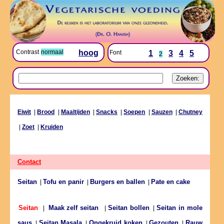
Contrast
normaal
hoog
Font
1
3
4
5
2
Eiwit
|
Brood
|
Maaltijden
|
Snacks
|
Soepen
|
Sauzen
|
Chutney
|
Zoet
|
Kruiden
Contact
Seitan
Tofu en panir
Burgers en ballen
Pate en cake
|
|
|
Seitan bollen
Seitan in mole
Seitan
|
Maak zelf seitan
|
|
saus
Seitan Masala
Ongekruid koken
Gezouten
Rauw
|
|
|
|