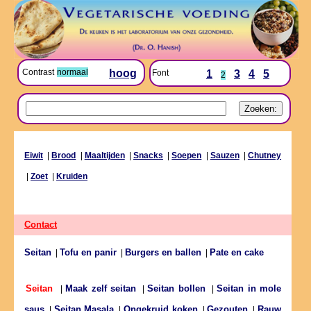
Contrast
normaal
hoog
Font
1
3
4
5
2
Eiwit
|
Brood
|
Maaltijden
|
Snacks
|
Soepen
|
Sauzen
|
Chutney
|
Zoet
|
Kruiden
Contact
Seitan
Tofu en panir
Burgers en ballen
Pate en cake
|
|
|
Maak zelf seitan
Seitan bollen
Seitan in mole
Seitan
|
|
|
saus
Seitan Masala
Ongekruid koken
Gezouten
Rauw
|
|
|
|