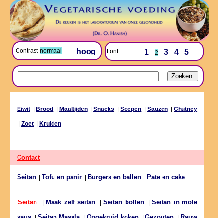
Contrast
normaal
hoog
Font
1
3
4
5
2
Eiwit
|
Brood
|
Maaltijden
|
Snacks
|
Soepen
|
Sauzen
|
Chutney
|
Zoet
|
Kruiden
Contact
Seitan
Tofu en panir
Burgers en ballen
Pate en cake
|
|
|
Maak zelf seitan
Seitan bollen
Seitan in mole
Seitan
|
|
|
saus
Seitan Masala
Ongekruid koken
Gezouten
Rauw
|
|
|
|