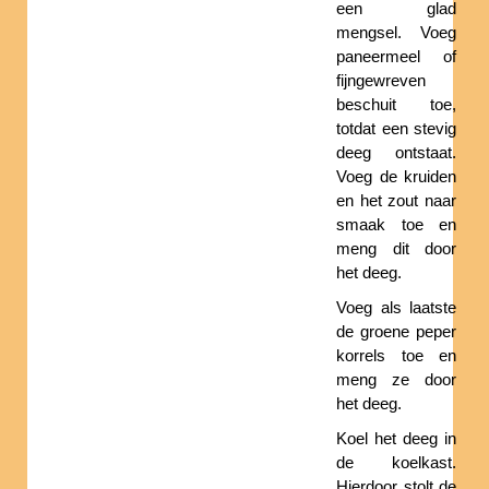
een glad
mengsel. Voeg
paneermeel of
fijngewreven
beschuit toe,
totdat een stevig
deeg ontstaat.
Voeg de kruiden
en het zout naar
smaak toe en
meng dit door
het deeg.
Voeg als laatste
de groene peper
korrels toe en
meng ze door
het deeg.
Koel het deeg in
de koelkast.
Hierdoor stolt de