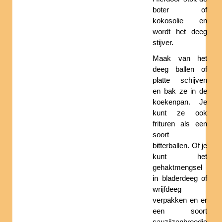
boter of
kokosolie en
wordt het deeg
stijver.
Maak van het
deeg ballen of
platte schijven
en bak ze in de
koekenpan. Je
kunt ze ook
frituren als een
soort
bitterballen. Of je
kunt het
gehaktmengsel
in bladerdeeg of
wrijfdeeg
verpakken en er
een soort