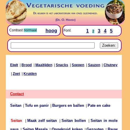
Contrast
normaal
hoog
Font
1
3
4
5
2
Eiwit
|
Brood
|
Maaltijden
|
Snacks
|
Soepen
|
Sauzen
|
Chutney
|
Zoet
|
Kruiden
Contact
Seitan
Tofu en panir
Burgers en ballen
Pate en cake
|
|
|
Maak zelf seitan
Seitan bollen
Seitan in mole
Seitan
|
|
|
saus
Seitan Masala
Ongekruid koken
Gezouten
Rauw
|
|
|
|