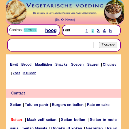
Contrast
normaal
hoog
Font
1
3
4
5
2
Eiwit
|
Brood
|
Maaltijden
|
Snacks
|
Soepen
|
Sauzen
|
Chutney
|
Zoet
|
Kruiden
Contact
Seitan
Tofu en panir
Burgers en ballen
Pate en cake
|
|
|
Maak zelf seitan
Seitan bollen
Seitan in mole
Seitan
|
|
|
saus
Seitan Masala
Ongekruid koken
Gezouten
Rauw
|
|
|
|