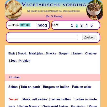
Contrast
normaal
hoog
Font
1
3
4
5
2
Eiwit
|
Brood
|
Maaltijden
|
Snacks
|
Soepen
|
Sauzen
|
Chutney
|
Zoet
|
Kruiden
Contact
Seitan
Tofu en panir
Burgers en ballen
Pate en cake
|
|
|
Maak zelf seitan
Seitan bollen
Seitan in mole
Seitan
|
|
|
saus
Seitan Masala
Ongekruid koken
Gezouten
Rauw
|
|
|
|