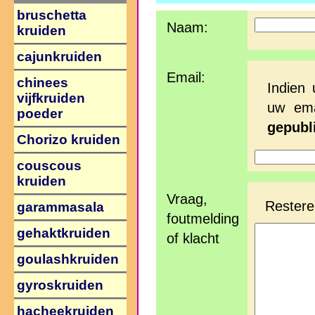
bruschetta
Naam:
kruiden
cajunkruiden
Email:
chinees
Indien 
vijfkruiden
uw ema
poeder
gepubl
Chorizo kruiden
couscous
kruiden
Vraag,
Restere
garammasala
foutmelding
gehaktkruiden
of klacht
goulashkruiden
gyroskruiden
hacheekruiden