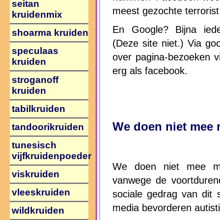
seitan
meest gezochte terrorist
kruidenmix
En Google? Bijna ieder
shoarma kruiden
(Deze site niet.) Via goo
speculaas
over pagina-bezoeken v
kruiden
erg als facebook.
stroganoff
kruiden
tabilkruiden
We doen niet mee m
tandoorikruiden
tunesisch
vijfkruidenpoeder
We doen niet mee met
viskruiden
vanwege de voortdurend
vleeskruiden
sociale gedrag van dit s
media bevorderen autisti
wildkruiden