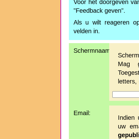
Voor het doorgeven van 
"Feedback geven".
Als u wilt reageren o
velden in.
Schermnaam:
Scherm
Mag ge
Toeges
letters,
Email:
Indien 
uw ema
gepubl