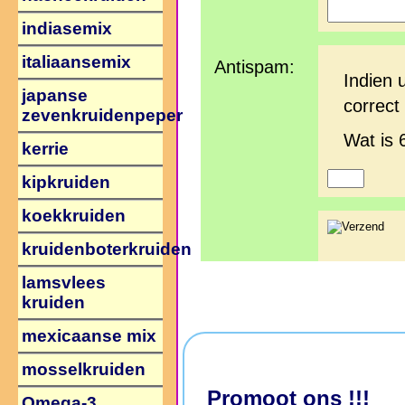
indiasemix
italiaansemix
Antispam:
Indien 
japanse
correct 
zevenkruidenpeper
Wat is 
kerrie
kipkruiden
koekkruiden
kruidenboterkruiden
lamsvlees
kruiden
mexicaanse mix
mosselkruiden
Promoot ons !!!
Omega-3