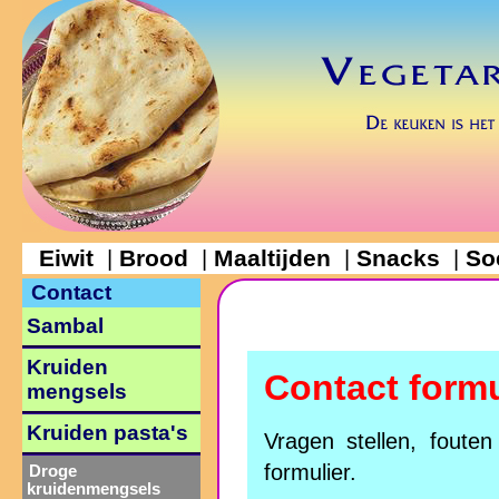
Eiwit
Brood
Maaltijden
Snacks
So
|
|
|
|
Contact
Sambal
Kruiden
Contact formu
mengsels
Kruiden pasta's
Vragen stellen, foute
formulier.
Droge
kruidenmengsels