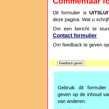
Commentaar fo
Dit formulier is
UITSLU
deze pagina. Wat u schrij
Om een bericht te sture
Contact formulier
Om feedback te geven op 
Gebruik dit formulie
geven op de inhoud va
van anderen.