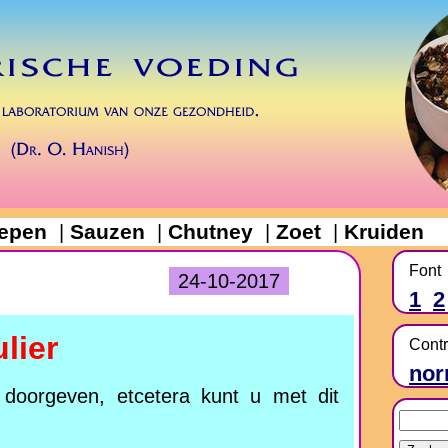
epen
Sauzen
Chutney
Zoet
Kruiden
|
|
|
|
Font
24-10-2017
1
2
lier
Contr
nor
n doorgeven, etcetera kunt u met dit