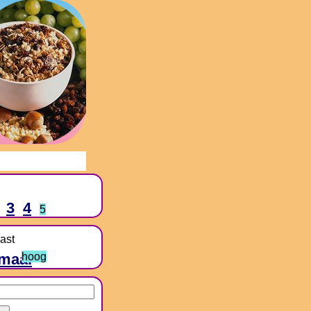
3
4
5
ast
maal
hoog