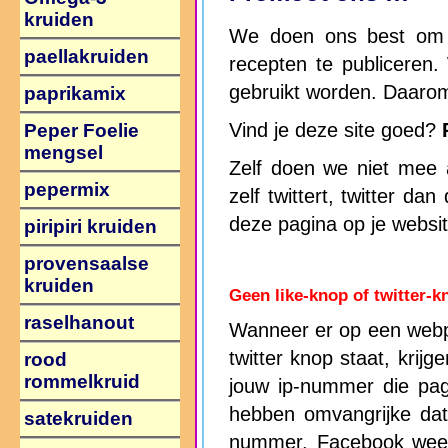
kruiden
We doen ons best om h
paellakruiden
recepten te publiceren.
gebruikt worden. Daaro
paprikamix
Vind je deze site goed?
Peper Foelie
mengsel
Zelf doen we niet mee a
pepermix
zelf twittert, twitter da
deze pagina op je websi
piripiri kruiden
provensaalse
kruiden
Geen like-knop of twitter-k
raselhanout
Wanneer er op een webp
twitter knop staat, krijg
rood
rommelkruid
jouw ip-nummer die pag
hebben omvangrijke dat
satekruiden
nummer. Facebook wee