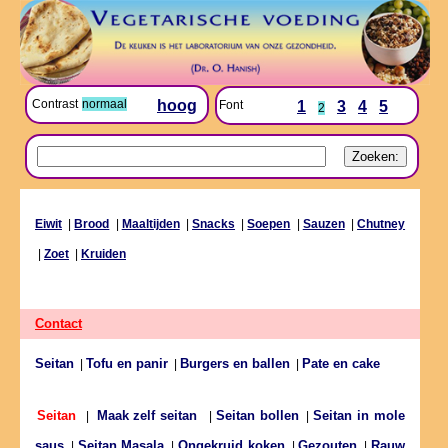
Contrast
normaal
hoog
Font
1
3
4
5
2
Eiwit
|
Brood
|
Maaltijden
|
Snacks
|
Soepen
|
Sauzen
|
Chutney
|
Zoet
|
Kruiden
Contact
Seitan
Tofu en panir
Burgers en ballen
Pate en cake
|
|
|
Seitan bollen
Seitan in mole
Seitan
|
Maak zelf seitan
|
|
saus
Seitan Masala
Ongekruid koken
Gezouten
Rauw
|
|
|
|