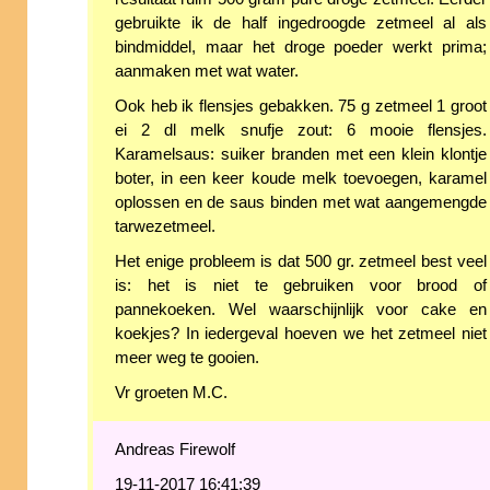
gebruikte ik de half ingedroogde zetmeel al als
bindmiddel, maar het droge poeder werkt prima;
aanmaken met wat water.
Ook heb ik flensjes gebakken. 75 g zetmeel 1 groot
ei 2 dl melk snufje zout: 6 mooie flensjes.
Karamelsaus: suiker branden met een klein klontje
boter, in een keer koude melk toevoegen, karamel
oplossen en de saus binden met wat aangemengde
tarwezetmeel.
Het enige probleem is dat 500 gr. zetmeel best veel
is: het is niet te gebruiken voor brood of
pannekoeken. Wel waarschijnlijk voor cake en
koekjes? In iedergeval hoeven we het zetmeel niet
meer weg te gooien.
Vr groeten M.C.
Andreas Firewolf
19-11-2017 16:41:39