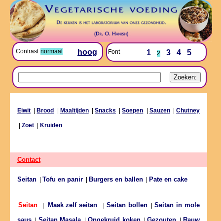
Contrast
normaal
hoog
Font
1
3
4
5
2
Eiwit
|
Brood
|
Maaltijden
|
Snacks
|
Soepen
|
Sauzen
|
Chutney
|
Zoet
|
Kruiden
Contact
Seitan
Tofu en panir
Burgers en ballen
Pate en cake
|
|
|
Seitan bollen
Seitan in mole
Seitan
|
Maak zelf seitan
|
|
saus
Seitan Masala
Ongekruid koken
Gezouten
Rauw
|
|
|
|