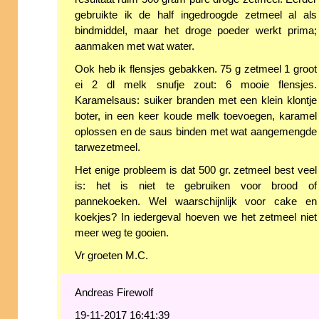
gebruikte ik de half ingedroogde zetmeel al als
bindmiddel, maar het droge poeder werkt prima;
aanmaken met wat water.
Ook heb ik flensjes gebakken. 75 g zetmeel 1 groot
ei 2 dl melk snufje zout: 6 mooie flensjes.
Karamelsaus: suiker branden met een klein klontje
boter, in een keer koude melk toevoegen, karamel
oplossen en de saus binden met wat aangemengde
tarwezetmeel.
Het enige probleem is dat 500 gr. zetmeel best veel
is: het is niet te gebruiken voor brood of
pannekoeken. Wel waarschijnlijk voor cake en
koekjes? In iedergeval hoeven we het zetmeel niet
meer weg te gooien.
Vr groeten M.C.
Andreas Firewolf
19-11-2017 16:41:39