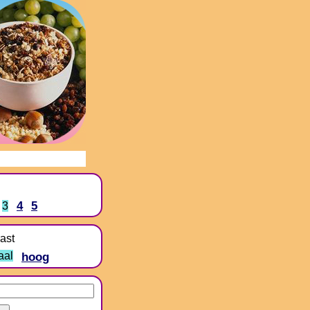
4
5
3
ast
aal
hoog