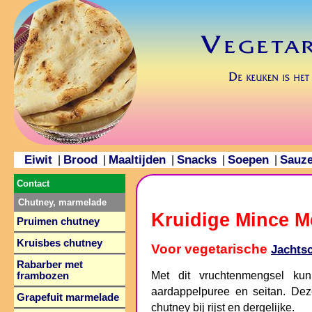
Eiwit
Brood
Maaltijden
Snacks
Soepen
Sauz
|
|
|
|
|
Contact
Chutney, marmelade
Kruidige Mince M
Pruimen chutney
Kruisbes chutney
Voor vegetarische
Jachtsc
Rabarber met
Met dit vruchtenmengsel ku
frambozen
aardappelpuree en seitan. De
Grapefuit marmelade
chutney bij rijst en dergelijke.