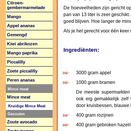
Citroen-
gembermarmelade
De hoeveelheden zijn gericht o
pan van 13 liter is zeer geschikt
Mango
goed blijven. Hoe langer de mince
Appel ananas
Als je het gerecht voor één keer
Gemengd
Kiwi abrikozen
Ingrediënten:
Mango paprika
Piccalilly
Zoete piccalilly
3000 gram appel
Peren ananas
1000 gram bramen
Mince meat
De meeste supermarkten 
Mince meat
ook erg gemakkelijk zelf
door kruisbessen, blauwe 
Kruidige Mince Meat
Gezouten
400 gram rozijnen
Zoute avocado
400 gram gebroken hazel