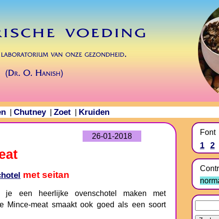
en
Chutney
Zoet
Kruiden
|
|
|
Font
26-01-2018
1
2
eat
Contr
met seitan
hotel
norm
n je een heerlijke ovenschotel maken met
ze Mince-meat smaakt ook goed als een soort