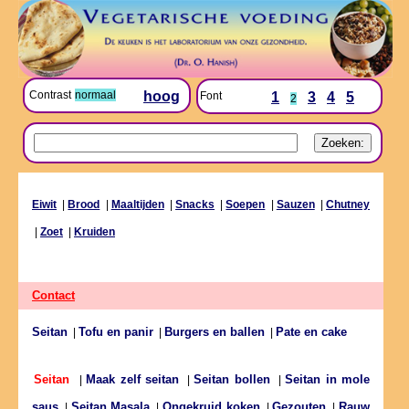
Contrast
normaal
hoog
Font
1
3
4
5
2
Eiwit
|
Brood
|
Maaltijden
|
Snacks
|
Soepen
|
Sauzen
|
Chutney
|
Zoet
|
Kruiden
Contact
Seitan
Tofu en panir
Burgers en ballen
Pate en cake
|
|
|
Maak zelf seitan
Seitan bollen
Seitan in mole
Seitan
|
|
|
saus
Seitan Masala
Ongekruid koken
Gezouten
Rauw
|
|
|
|