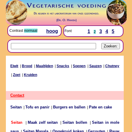
Contrast
normaal
hoog
Font
1
3
4
5
2
Eiwit
|
Brood
|
Maaltijden
|
Snacks
|
Soepen
|
Sauzen
|
Chutney
|
Zoet
|
Kruiden
Contact
Seitan
Tofu en panir
Burgers en ballen
Pate en cake
|
|
|
Maak zelf seitan
Seitan bollen
Seitan in mole
Seitan
|
|
|
saus
Seitan Masala
Ongekruid koken
Gezouten
Rauw
|
|
|
|