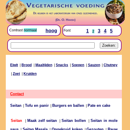
Contrast
normaal
hoog
Font
1
3
4
5
2
Eiwit
|
Brood
|
Maaltijden
|
Snacks
|
Soepen
|
Sauzen
|
Chutney
|
Zoet
|
Kruiden
Contact
Seitan
Tofu en panir
Burgers en ballen
Pate en cake
|
|
|
Maak zelf seitan
Seitan bollen
Seitan in mole
Seitan
|
|
|
saus
Seitan Masala
Ongekruid koken
Gezouten
Rauw
|
|
|
|