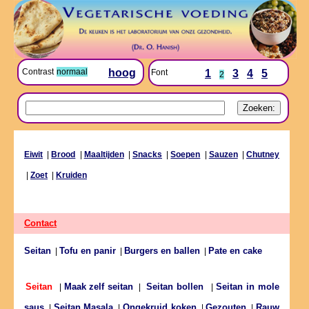
Contrast
normaal
hoog
Font
1
3
4
5
2
Eiwit
|
Brood
|
Maaltijden
|
Snacks
|
Soepen
|
Sauzen
|
Chutney
|
Zoet
|
Kruiden
Contact
Seitan
Tofu en panir
Burgers en ballen
Pate en cake
|
|
|
Maak zelf seitan
Seitan in mole
Seitan
|
|
Seitan bollen
|
saus
Seitan Masala
Ongekruid koken
Gezouten
Rauw
|
|
|
|