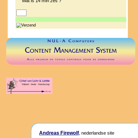
Wat is 14 min zes ?
Andreas Firewolf
, nederlandse site