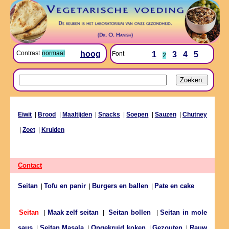
Contrast
normaal
hoog
Font
1
3
4
5
2
Eiwit
|
Brood
|
Maaltijden
|
Snacks
|
Soepen
|
Sauzen
|
Chutney
|
Zoet
|
Kruiden
Contact
Seitan
Tofu en panir
Burgers en ballen
Pate en cake
|
|
|
Maak zelf seitan
Seitan in mole
Seitan
|
|
Seitan bollen
|
saus
Seitan Masala
Ongekruid koken
Gezouten
Rauw
|
|
|
|