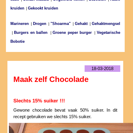
kruiden
Gekookt kruiden
|
Marineren
Drogen
"Shoarma"
Gehakt
Gehaktmengsel
|
|
|
|
Burgers en ballen
Groene peper burger
Vegetarische
|
|
|
Bobotie
18-03-2018
Maak zelf Chocolade
Slechts 15% suiker !!!
Gewone chocolade bevat vaak 50% suiker. In dit
recept gebruiken we slechts 15% suiker.