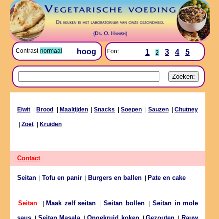
Contrast
normaal
hoog
Font
1
3
4
5
2
Eiwit
|
Brood
|
Maaltijden
|
Snacks
|
Soepen
|
Sauzen
|
Chutney
|
Zoet
|
Kruiden
Contact
Seitan
Tofu en panir
Burgers en ballen
Pate en cake
|
|
|
Maak zelf seitan
Seitan bollen
Seitan in mole
Seitan
|
|
|
saus
Seitan Masala
Ongekruid koken
Gezouten
Rauw
|
|
|
|