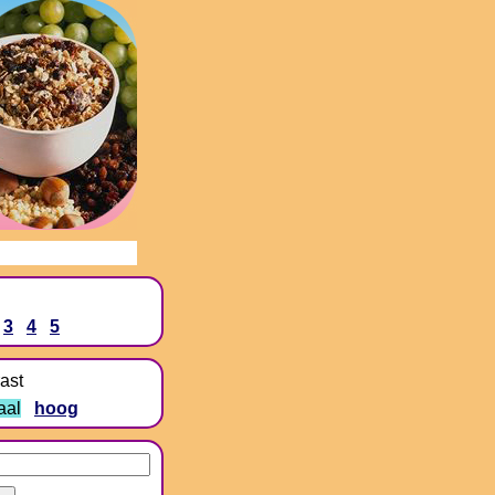
3
4
5
ast
aal
hoog