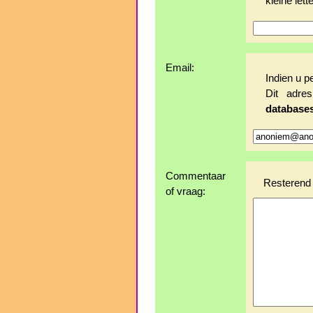
kleine lette
Email:
Indien u p
Dit adr
database
Commentaar
Resterend 
of vraag: