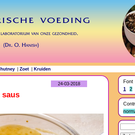
hutney
Zoet
Kruiden
|
|
Font
24-03-2018
1
2
p saus
Contr
norm