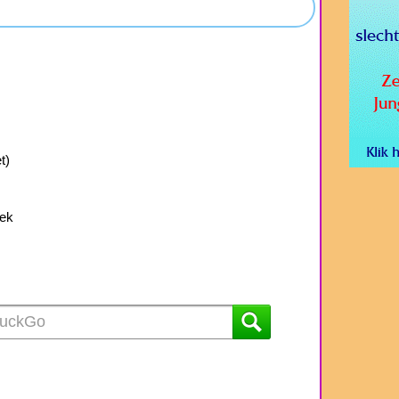
t)
lek