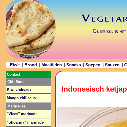
Eiwit
Brood
Maaltijden
Snacks
Soepen
Sauzen
C
|
|
|
|
|
|
Contact
ChiliSaus
Indonesisch ketja
Kiwi chilisaus
Mango chilisaus
Marinades
"Vlees" marinade
"Shoarma" marinade