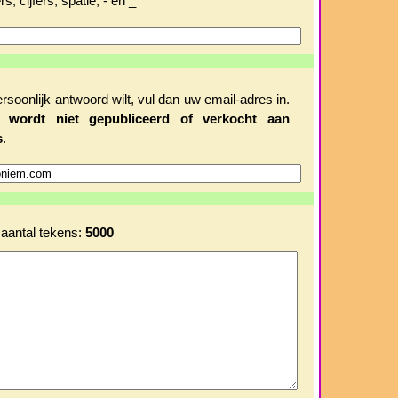
rs, cijfers, spatie, - en _
ersoonlijk antwoord wilt, vul dan uw email-adres in.
es
wordt niet gepubliceerd of verkocht aan
s
.
aantal tekens:
5000