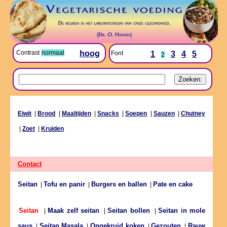
Contrast
normaal
hoog
Font
1
3
4
5
2
Eiwit
|
Brood
|
Maaltijden
|
Snacks
|
Soepen
|
Sauzen
|
Chutney
|
Zoet
|
Kruiden
Contact
Seitan
Tofu en panir
Burgers en ballen
Pate en cake
|
|
|
Maak zelf seitan
Seitan bollen
Seitan in mole
Seitan
|
|
|
saus
Seitan Masala
Ongekruid koken
Gezouten
Rauw
|
|
|
|