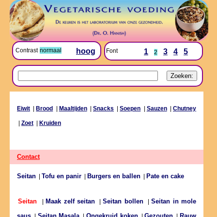
Contrast
normaal
hoog
Font
1
3
4
5
2
Eiwit
|
Brood
|
Maaltijden
|
Snacks
|
Soepen
|
Sauzen
|
Chutney
|
Zoet
|
Kruiden
Contact
Seitan
Tofu en panir
Burgers en ballen
Pate en cake
|
|
|
Maak zelf seitan
Seitan bollen
Seitan in mole
Seitan
|
|
|
saus
Seitan Masala
Ongekruid koken
Gezouten
Rauw
|
|
|
|