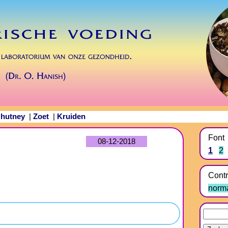
hutney
Zoet
Kruiden
|
|
Font
08-12-2018
1
2
Contr
norm