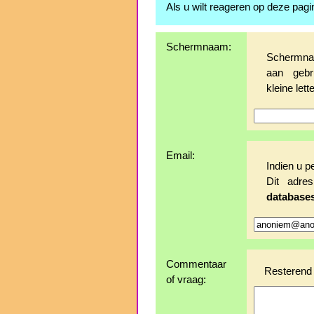
Als u wilt reageren op deze pagi
Schermnaam:
Schermnaa
aan gebr
kleine lette
Email:
Indien u p
Dit adr
database
Commentaar
Resterend 
of vraag: