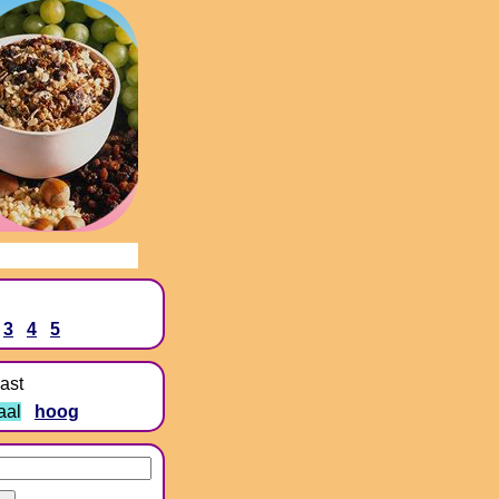
3
4
5
ast
aal
hoog