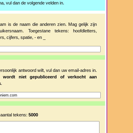
na, vul dan de volgende velden in.
m is de naam die anderen zien. Mag gelijk zijn
uikersnaam. Toegestane tekens: hoofdletters,
rs, cijfers, spatie, - en _
ersoonlijk antwoord wilt, vul dan uw email-adres in.
es
wordt niet gepubliceerd of verkocht aan
s
.
aantal tekens:
5000