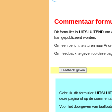
Commentaar formu
Dit formulier is
UITSLUITEND
om c
kan gepubliceerd worden.
Om een bericht te sturen naar Andre
Om feedback te geven op deze pagin
Gebruik dit formulier
UITSLUI
deze pagina of op de commenta
Voor het doorgeven van taalfoute