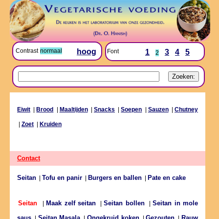
Contrast
normaal
hoog
Font
1
3
4
5
2
Eiwit
|
Brood
|
Maaltijden
|
Snacks
|
Soepen
|
Sauzen
|
Chutney
|
Zoet
|
Kruiden
Contact
Seitan
Tofu en panir
Burgers en ballen
Pate en cake
|
|
|
Maak zelf seitan
Seitan bollen
Seitan in mole
Seitan
|
|
|
saus
Seitan Masala
Ongekruid koken
Gezouten
Rauw
|
|
|
|