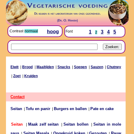
Contrast
normaal
hoog
Font
1
3
4
5
2
Eiwit
|
Brood
|
Maaltijden
|
Snacks
|
Soepen
|
Sauzen
|
Chutney
|
Zoet
|
Kruiden
Contact
Seitan
Tofu en panir
Burgers en ballen
Pate en cake
|
|
|
Maak zelf seitan
Seitan bollen
Seitan in mole
Seitan
|
|
|
saus
Seitan Masala
Ongekruid koken
Gezouten
Rauw
|
|
|
|