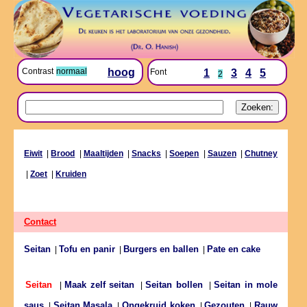
Contrast
normaal
hoog
Font
1
3
4
5
2
Eiwit
|
Brood
|
Maaltijden
|
Snacks
|
Soepen
|
Sauzen
|
Chutney
|
Zoet
|
Kruiden
Contact
Seitan
Tofu en panir
Burgers en ballen
Pate en cake
|
|
|
Maak zelf seitan
Seitan bollen
Seitan in mole
Seitan
|
|
|
saus
Seitan Masala
Ongekruid koken
Gezouten
Rauw
|
|
|
|