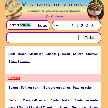
Contrast
normaal
hoog
Font
1
3
4
5
2
Eiwit
|
Brood
|
Maaltijden
|
Snacks
|
Soepen
|
Sauzen
|
Chutney
|
Zoet
|
Kruiden
Contact
Seitan
Tofu en panir
Burgers en ballen
Pate en cake
|
|
|
Maak zelf seitan
Seitan bollen
Seitan in mole
Seitan
|
|
|
saus
Seitan Masala
Ongekruid koken
Gezouten
Rauw
|
|
|
|