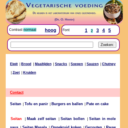
Contrast
normaal
hoog
Font
1
3
4
5
2
Eiwit
|
Brood
|
Maaltijden
|
Snacks
|
Soepen
|
Sauzen
|
Chutney
|
Zoet
|
Kruiden
Contact
Seitan
Tofu en panir
Burgers en ballen
Pate en cake
|
|
|
Maak zelf seitan
Seitan bollen
Seitan in mole
Seitan
|
|
|
saus
Seitan Masala
Ongekruid koken
Gezouten
Rauw
|
|
|
|