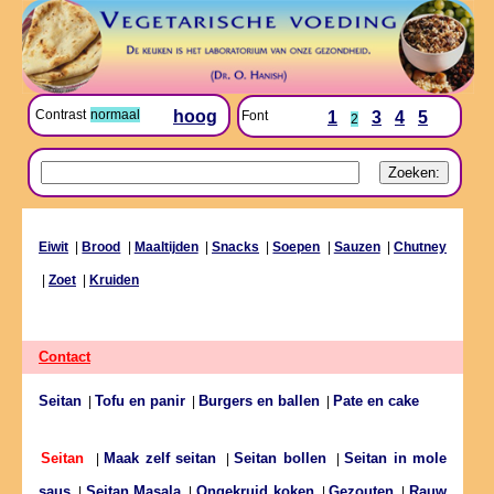
Contrast
normaal
hoog
Font
1
3
4
5
2
Eiwit
|
Brood
|
Maaltijden
|
Snacks
|
Soepen
|
Sauzen
|
Chutney
|
Zoet
|
Kruiden
Contact
Seitan
Tofu en panir
Burgers en ballen
Pate en cake
|
|
|
Maak zelf seitan
Seitan bollen
Seitan in mole
Seitan
|
|
|
saus
Seitan Masala
Ongekruid koken
Gezouten
Rauw
|
|
|
|