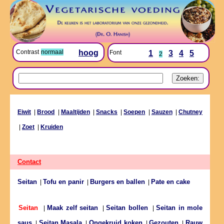
Contrast
normaal
hoog
Font
1
3
4
5
2
Eiwit
|
Brood
|
Maaltijden
|
Snacks
|
Soepen
|
Sauzen
|
Chutney
|
Zoet
|
Kruiden
Contact
Seitan
Tofu en panir
Burgers en ballen
Pate en cake
|
|
|
Maak zelf seitan
Seitan bollen
Seitan in mole
Seitan
|
|
|
saus
Seitan Masala
Ongekruid koken
Gezouten
Rauw
|
|
|
|