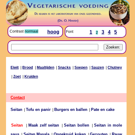
Contrast
normaal
hoog
Font
1
3
4
5
2
Eiwit
|
Brood
|
Maaltijden
|
Snacks
|
Soepen
|
Sauzen
|
Chutney
|
Zoet
|
Kruiden
Contact
Seitan
Tofu en panir
Burgers en ballen
Pate en cake
|
|
|
Maak zelf seitan
Seitan bollen
Seitan in mole
Seitan
|
|
|
saus
Seitan Masala
Ongekruid koken
Gezouten
Rauw
|
|
|
|