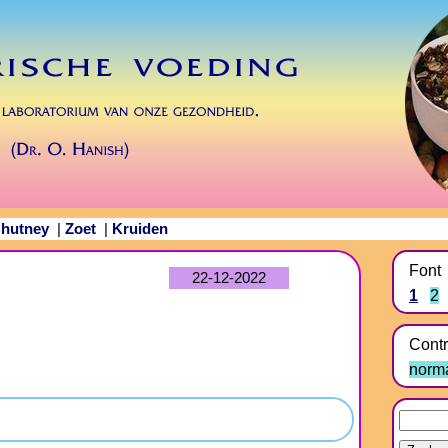
hutney
Zoet
Kruiden
|
|
Font
22-12-2022
1
2
Contr
norm