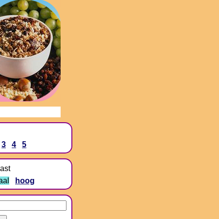
3
4
5
ast
aal
hoog