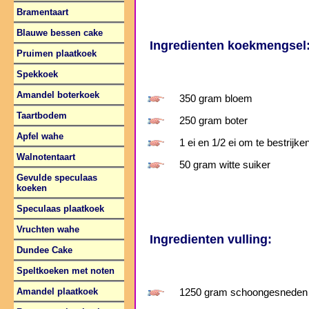
Bramentaart
Blauwe bessen cake
Ingredienten koekmengsel
Pruimen plaatkoek
Spekkoek
Amandel boterkoek
350 gram bloem
Taartbodem
250 gram boter
Apfel wahe
1 ei en 1/2 ei om te bestrijke
Walnotentaart
50 gram witte suiker
Gevulde speculaas
koeken
Speculaas plaatkoek
Vruchten wahe
Ingredienten vulling:
Dundee Cake
Speltkoeken met noten
Amandel plaatkoek
1250 gram schoongesneden a