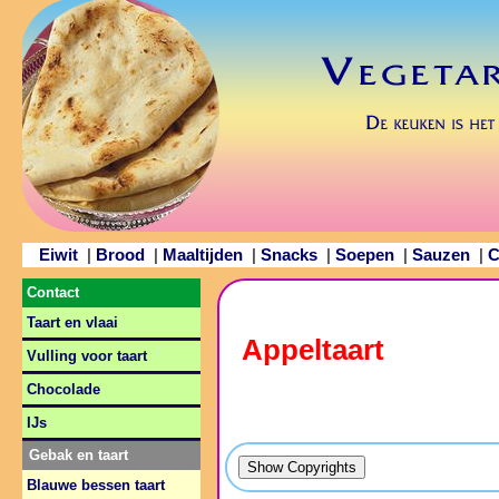
Eiwit
Brood
Maaltijden
Snacks
Soepen
Sauzen
C
|
|
|
|
|
|
Contact
Taart en vlaai
Appeltaart
Vulling voor taart
Chocolade
IJs
Gebak en taart
Blauwe bessen taart