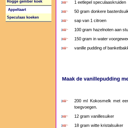
Rogge gember koek
1 eetlepel speculaaskruiden
Appeltaart
50 gram donkere basterdsui
Speculaas koeken
sap van 1 citroen
100 gram hazelnoten aan st
150 gram in water voorgewee
vanille pudding of banketba
Maak de vanillepudding me
200 ml Kokosmelk met een 
toegvoegen.
12 gram vanillesuiker
18 gram witte kristalsuiker