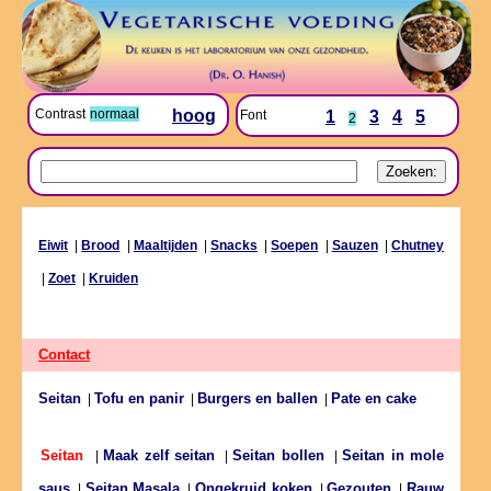
Contrast
normaal
hoog
Font
1
3
4
5
2
Eiwit
|
Brood
|
Maaltijden
|
Snacks
|
Soepen
|
Sauzen
|
Chutney
|
Zoet
|
Kruiden
Contact
Seitan
Tofu en panir
Burgers en ballen
Pate en cake
|
|
|
Maak zelf seitan
Seitan bollen
Seitan in mole
Seitan
|
|
|
saus
Seitan Masala
Ongekruid koken
Gezouten
Rauw
|
|
|
|