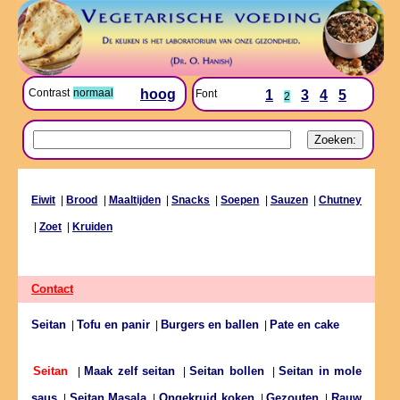
Contrast
normaal
hoog
Font
1
3
4
5
2
Eiwit
|
Brood
|
Maaltijden
|
Snacks
|
Soepen
|
Sauzen
|
Chutney
|
Zoet
|
Kruiden
Contact
Seitan
Tofu en panir
Burgers en ballen
Pate en cake
|
|
|
Maak zelf seitan
Seitan bollen
Seitan in mole
Seitan
|
|
|
saus
Seitan Masala
Ongekruid koken
Gezouten
Rauw
|
|
|
|