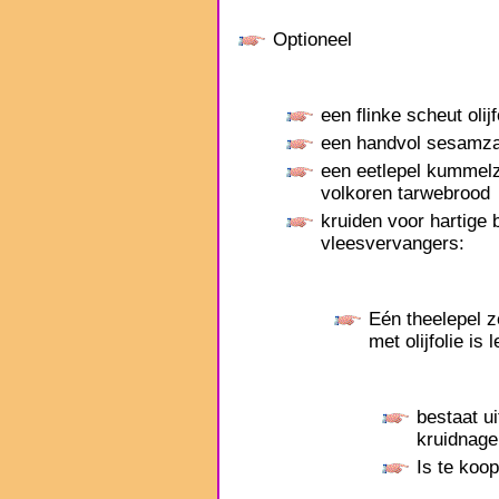
Optioneel
een flinke scheut olijf
een handvol sesamza
een eetlepel kummelza
volkoren tarwebrood
kruiden voor hartige 
vleesvervangers:
Eén theelepel 
met olijfolie is 
bestaat ui
kruidnage
Is te koo