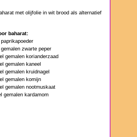
harat met olijfolie in wit brood als alternatief
oor baharat:
l paprikapoeder
l gemalen zwarte peper
pel gemalen korianderzaad
pel gemalen kaneel
pel gemalen kruidnagel
pel gemalen komijn
pel gemalen nootmuskaat
pel gemalen kardamom