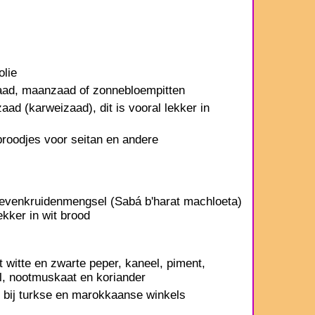
olie
ad, maanzaad of zonnebloempitten
ad (karweizaad), dit is vooral lekker in
broodjes voor seitan en andere
zevenkruidenmengsel (Sabá b'harat machloeta)
lekker in wit brood
t witte en zwarte peper, kaneel, piment,
l, nootmuskaat en koriander
p bij turkse en marokkaanse winkels