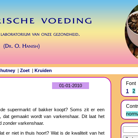
hutney
Zoet
Kruiden
|
|
Font
01-01-2010
1
2
Contr
ij de supermarkt of bakker koopt? Soms zit er een
norm
, dat gemaakt wordt van varkenshaar. Dit laat het
ood zonder varkenshaar.
t er niet in thuis hoort? Wat is de kwaliteit van het