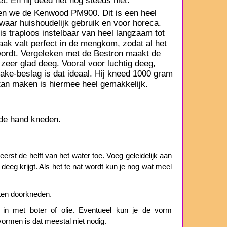
. En hij deed het nog steeds niet.
en we de Kenwood PM900. Dit is een heel
waar huishoudelijk gebruik en voor horeca.
s traploos instelbaar van heel langzaam tot
aak valt perfect in de mengkom, zodat al het
ordt. Vergeleken met de Bestron maakt de
er glad deeg. Vooral voor luchtig deeg,
ake-beslag is dat ideaal. Hij kneed 1000 gram
tan maken is hiermee heel gemakkelijk.
 de hand kneden.
rst de helft van het water toe. Voeg geleidelijk aan
 deeg krijgt. Als het te nat wordt kun je nog wat meel
ten doorkneden.
in met boter of olie. Eventueel kun je de vorm
ormen is dat meestal niet nodig.