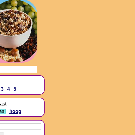
3
4
5
ast
aal
hoog