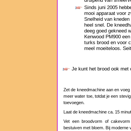
druipend van smeervet
Sinds juni 2005 hebb
mooi apparaat voor z
Snelheid van kneden i
heel snel. De kneedh
deeg goed gekneed w
Kenwood PM900 een ze
turks brood en voor c
meel moeiteloos. Sei
Je kunt het brood ook met
Zet de kneedmachine aan en voeg ee
meer water toe, totdat je een stevig
toevoegen.
Laat de kneedmachine ca. 15 minu
Vet een broodvorm of cakevorm 
bestuiven met bloem. Bij moderne v