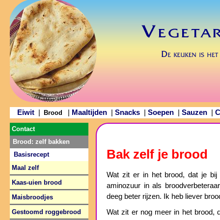
Eiwit
Maaltijden
Snacks
Soepen
Sauzen
C
|
|
|
|
|
|
Brood
Contact
Brood: zelf bakken
Bak zelf je brood
Basisrecept
Maal zelf
Wat zit er in het brood, dat je b
Kaas-uien brood
aminozuur in als broodverbeteraar
deeg beter rijzen. Ik heb liever br
Maisbroodjes
Gestoomd roggebrood
Wat zit er nog meer in het brood, da