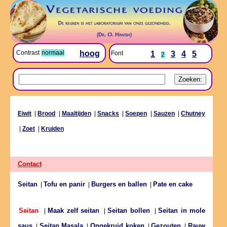
Contrast
normaal
hoog
Font
1
3
4
5
2
Eiwit
|
Brood
|
Maaltijden
|
Snacks
|
Soepen
|
Sauzen
|
Chutney
|
Zoet
|
Kruiden
Contact
Seitan
Tofu en panir
Burgers en ballen
Pate en cake
|
|
|
Maak zelf seitan
Seitan bollen
Seitan in mole
Seitan
|
|
|
saus
Seitan Masala
Ongekruid koken
Gezouten
Rauw
|
|
|
|