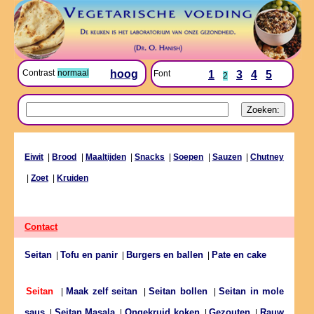
Contrast
normaal
hoog
Font
1
3
4
5
2
Eiwit
|
Brood
|
Maaltijden
|
Snacks
|
Soepen
|
Sauzen
|
Chutney
|
Zoet
|
Kruiden
Contact
Seitan
Tofu en panir
Burgers en ballen
Pate en cake
|
|
|
Maak zelf seitan
Seitan bollen
Seitan in mole
Seitan
|
|
|
saus
Seitan Masala
Ongekruid koken
Gezouten
Rauw
|
|
|
|