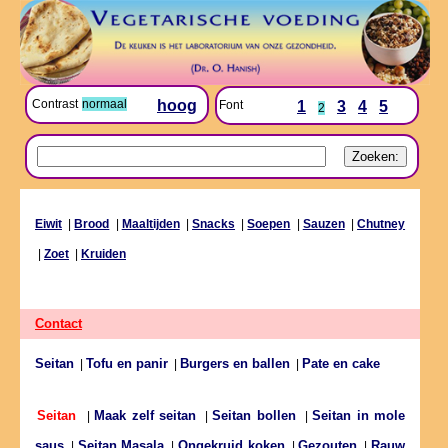
Contrast
normaal
hoog
Font
1
3
4
5
2
Eiwit
|
Brood
|
Maaltijden
|
Snacks
|
Soepen
|
Sauzen
|
Chutney
|
Zoet
|
Kruiden
Contact
Seitan
Tofu en panir
Burgers en ballen
Pate en cake
|
|
|
Maak zelf seitan
Seitan bollen
Seitan in mole
Seitan
|
|
|
saus
Seitan Masala
Ongekruid koken
Gezouten
Rauw
|
|
|
|