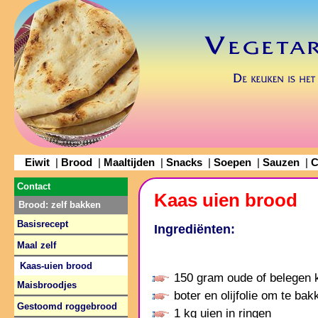
Eiwit
Brood
Maaltijden
Snacks
Soepen
Sauzen
C
|
|
|
|
|
|
Contact
Kaas uien brood
Brood: zelf bakken
Basisrecept
Ingrediënten:
Maal zelf
Kaas-uien brood
150 gram oude of belegen 
Maisbroodjes
boter en olijfolie om te bak
Gestoomd roggebrood
1 kg uien in ringen