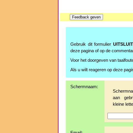
Gebruik dit formulier
UITSLUI
deze pagina of op de commenta
Voor het doorgeven van taalfoute
Als u wilt reageren op deze pagi
Schermnaam:
Schermnaa
aan gebr
kleine lette
Email: