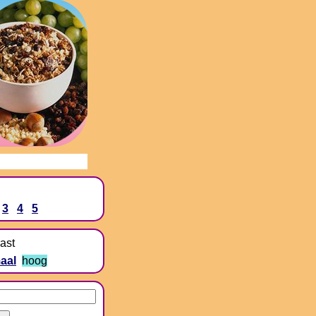
3
4
5
ast
aal
hoog