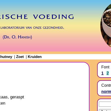
hutney
Zoet
Kruiden
|
|
Font
1
2
Contr
norm
kaas, geraspt
ken