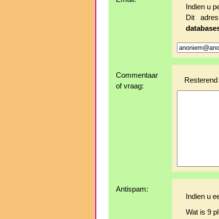
Indien u p
Dit adr
database
Commentaar
Resterend 
of vraag:
Antispam:
Indien u e
Wat is 9 pl