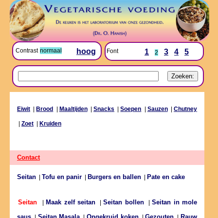
Contrast
normaal
hoog
Font
1
3
4
5
2
Eiwit
|
Brood
|
Maaltijden
|
Snacks
|
Soepen
|
Sauzen
|
Chutney
|
Zoet
|
Kruiden
Contact
Seitan
Tofu en panir
Burgers en ballen
Pate en cake
|
|
|
Maak zelf seitan
Seitan bollen
Seitan in mole
Seitan
|
|
|
saus
Seitan Masala
Ongekruid koken
Gezouten
Rauw
|
|
|
|