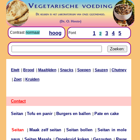
Contrast
normaal
hoog
Font
1
3
4
5
2
Eiwit
|
Brood
|
Maaltijden
|
Snacks
|
Soepen
|
Sauzen
|
Chutney
|
Zoet
|
Kruiden
Contact
Seitan
Tofu en panir
Burgers en ballen
Pate en cake
|
|
|
Maak zelf seitan
Seitan bollen
Seitan in mole
Seitan
|
|
|
saus
Seitan Masala
Ongekruid koken
Gezouten
Rauw
|
|
|
|