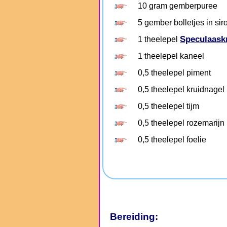
10 gram gemberpuree
5 gember bolletjes in sir
Speculaask
1 theelepel
1 theelepel kaneel
0,5 theelepel piment
0,5 theelepel kruidnagel
0,5 theelepel tijm
0,5 theelepel rozemarijn
0,5 theelepel foelie
Bereiding: