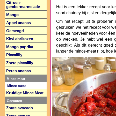
Citroen-
gembermarmelade
Het is een lekker recept voor 
soort chutney bij rijst en dergelij
Mango
Om het recept uit te proberen 
Appel ananas
gebruiken we het recept voor w
Gemengd
keer de hoeveelheden voor één 
Kiwi abrikozen
op wecken. Je hebt wel een gr
geschikt. Als dit gerecht goed
Mango paprika
langer de mince-meat rijpt, hoe l
Piccalilly
Zoete piccalilly
Peren ananas
Mince meat
Mince meat
Kruidige Mince Meat
Gezouten
Zoute avocado