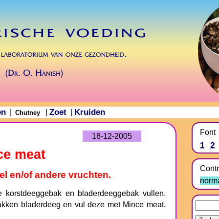
en
Zoet
Kruiden
|
|
|
Chutney
Font
18-12-2005
1
2
ce meat
Contr
l en/of andere vruchten.
norm
e korstdeeggebak en bladerdeeggebak vullen.
akken bladerdeeg en vul deze met Mince meat.