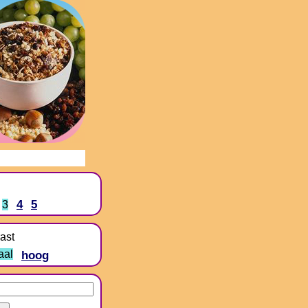
4
5
3
ast
aal
hoog