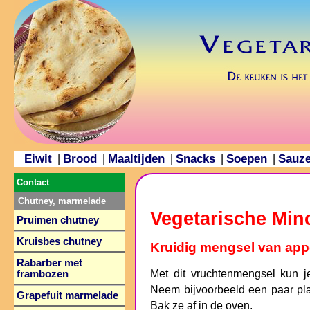
Eiwit
Brood
Maaltijden
Snacks
Soepen
Sauz
|
|
|
|
|
Contact
Chutney, marmelade
Vegetarische Min
Pruimen chutney
Kruisbes chutney
Kruidig mengsel van appe
Rabarber met
Met dit vruchtenmengsel kun j
frambozen
Neem bijvoorbeeld een paar pl
Grapefuit marmelade
Bak ze af in de oven.