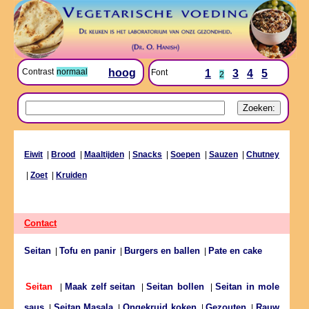
Contrast
normaal
hoog
Font
1
3
4
5
2
Eiwit
|
Brood
|
Maaltijden
|
Snacks
|
Soepen
|
Sauzen
|
Chutney
|
Zoet
|
Kruiden
Contact
Seitan
Tofu en panir
Burgers en ballen
Pate en cake
|
|
|
Maak zelf seitan
Seitan bollen
Seitan in mole
Seitan
|
|
|
saus
Seitan Masala
Ongekruid koken
Gezouten
Rauw
|
|
|
|