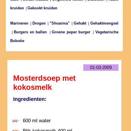
kruiden
Gekookt kruiden
|
Marineren
Drogen
"Shoarma"
Gehakt
Gehaktmengsel
|
|
|
|
Burgers en ballen
Groene peper burger
Vegetarische
|
|
|
Bobotie
01-03-2009
Mosterdsoep met
kokosmelk
Ingredienten:
600 ml water
Blik kokosmelk 400 ml