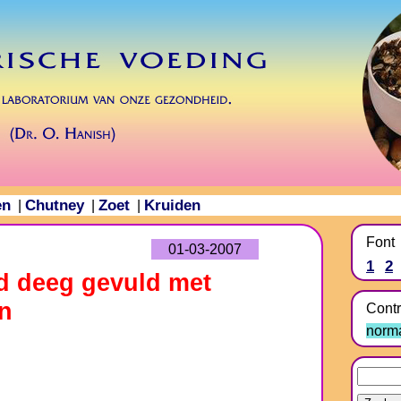
en
Chutney
Zoet
Kruiden
|
|
|
Font
01-03-2007
1
2
d deeg gevuld met
an
Contr
norm