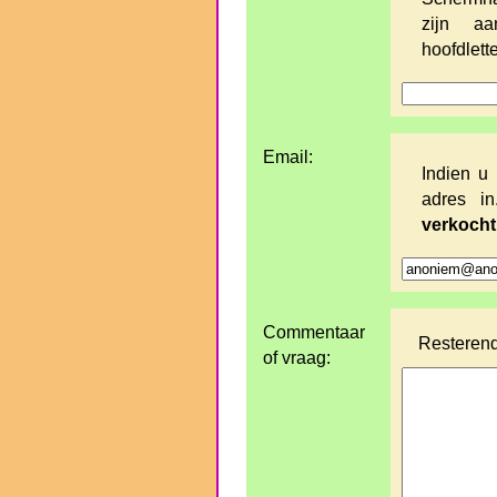
zijn aa
hoofdlette
Email:
Indien u 
adres i
verkocht
Commentaar
Resterend
of vraag: