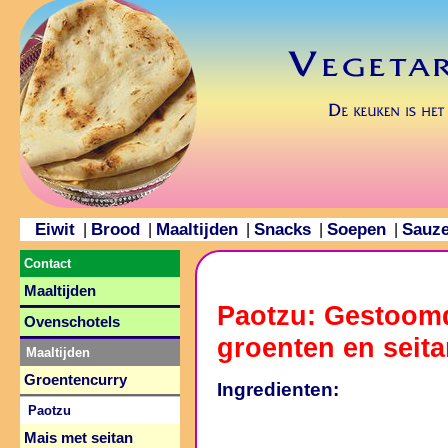
Eiwit
Brood
Maaltijden
Snacks
Soepen
Sauz
|
|
|
|
|
Contact
Maaltijden
Paotzu: Gestoom
Ovenschotels
groenten en seit
Maaltijden
Groentencurry
Ingredienten:
Paotzu
Mais met seitan