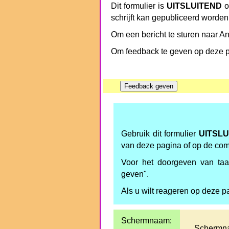
Dit formulier is
UITSLUITEND
o
schrijft kan gepubliceerd worden
Om een bericht te sturen naar An
Om feedback te geven op deze pa
Gebruik dit formulier
UITSLU
van deze pagina of op de co
Voor het doorgeven van taal
geven".
Als u wilt reageren op deze p
Schermnaam:
Schermna