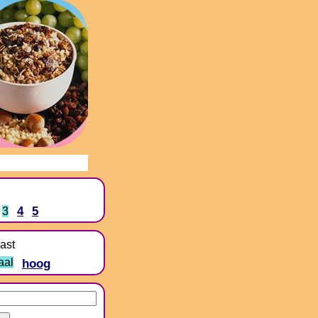
4
5
3
ast
aal
hoog