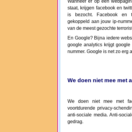
Wanneer er op een webpagina 
staat, krijgen facebook en twi
is bezocht. Facebook en t
gekoppeld aan jouw ip-numm
van de meest gezochte terrorist
En Google? Bijna iedere websit
google analytics krijgt google
nummer. Google is net zo erg a
We doen niet mee met a
We doen niet mee met face
voortdurende privacy-schendin
anti-sociale media. Anti-socia
gedrag.